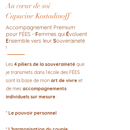
Au cœur de soi
Capucine Kostadinoff
Accompagnement Premium
pour FÉES -
F
emmes qui
É
voluent
E
nsemble vers leur
S
ouveraineté
!
Les
4 piliers de la souveraineté
que
je transmets dans l’école des FÉES
sont la base de mon
art de vivre
et
de mes
accompagnements
individuels sur mesure
:
*
Le pouvoir personnel
*
L'harmonisation du couple